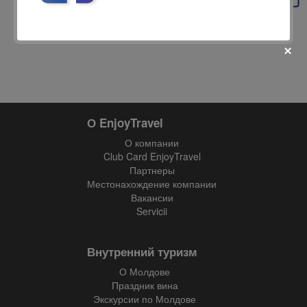
О EnjoyTravel
fii prietenul nostru pe facebook
О компании
Află primul cele mai noi oferte
Club Card EnjoyTravel
Партнеры
Местонахождение компании
Вакансии
Servicii
Внутренний туризм
О Молдове
Праздник вина
Экскурсии по Молдове