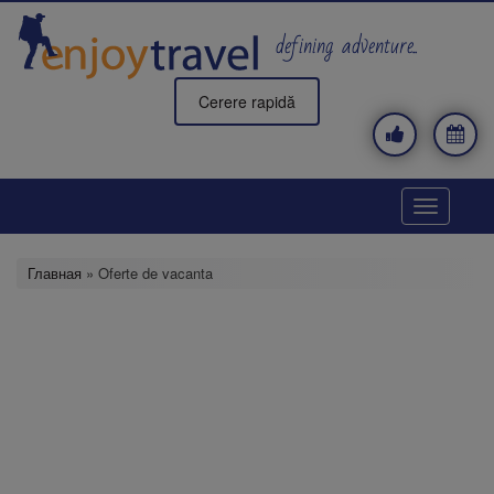
Перейти
к
defining adventure..
основному
содержанию
Cerere rapidă
Toggle
navigatio
Главная
» Oferte de vacanta