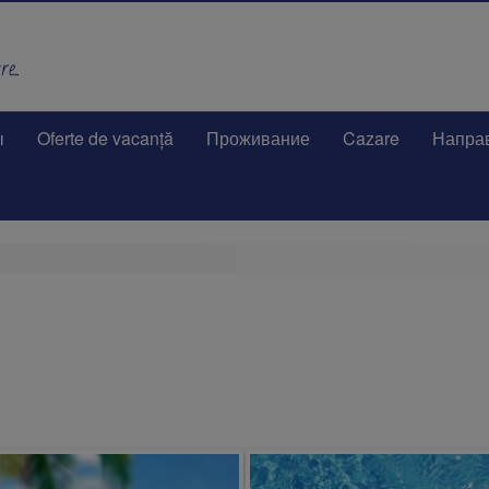
e..
ы
Oferte de vacanță
Проживание
Cazare
Напра