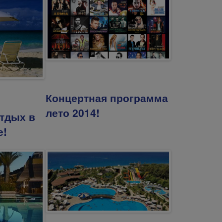
Концертная программа
лето 2014!
тдых в
е!