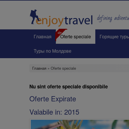
Перейти
к
основному
defining adventur
содержанию
%
Главная
Oferte speciale
Горящие тур
Туры по Молдове
Главная
» Oferte speciale
Nu sint oferte speciale disponibile
Oferte Expirate
Valabile in:
2015