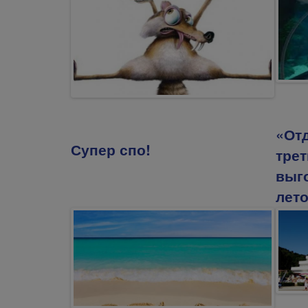
«От
Супер спо!
трет
выг
лет