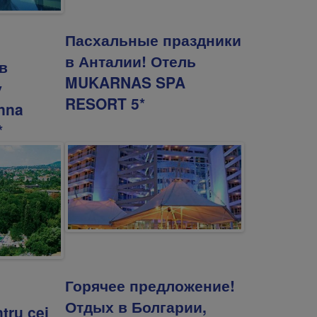
Пасхальные праздники
в Анталии! Отель
в
MUKARNAS SPA
у
RESORT 5*
nna
*
Горячее предложение!
Отдых в Болгарии,
tru cei