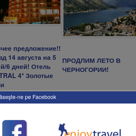
ячее предложение!!
д 14 августа на 5
ПРОДЛИМ ЛЕТО В
й/6 дней! Отель
ЧЕРНОГОРИИ!
TRAL 4* Золотые
ки
ăseşte-ne pe Facebook