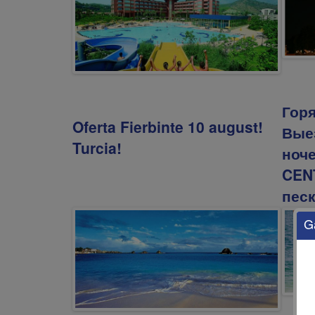
Гор
Oferta Fierbinte 10 august!
Выез
Turcia!
ноче
CEN
пес
G