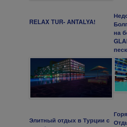
Нед
RELAX TUR- ANTALYA!
Болг
на б
GLA
песк
Гор
Элитный отдых в Турции с
Отд