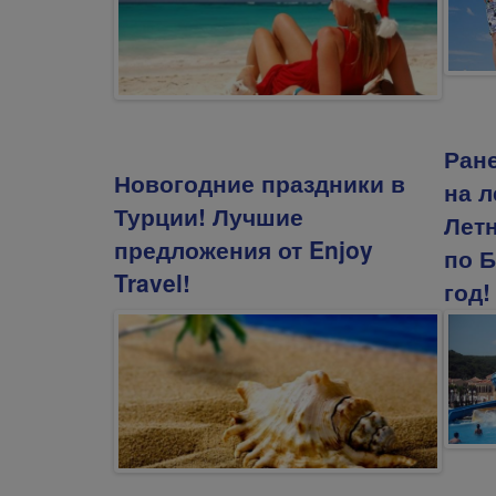
Ран
Новогодние праздники в
на л
Турции! Лучшие
Лет
предложения от Enjoy
по Б
Travel!
год!