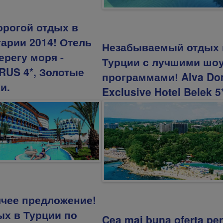
орогой отдых в
арии 2014! Отель
Незабываемый отдых 
ерегу моря -
Турции с лучшими шо
RUS 4*, Золотые
программами! Alva Do
и.
Exclusive Hotel Belek 5
ячее предложение!
ых в Турции по
Cea mai buna oferta pen