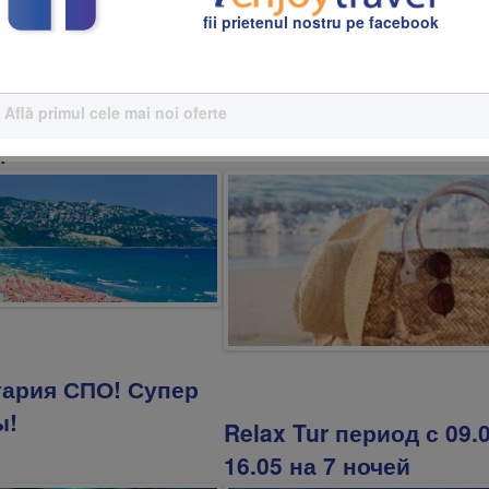
fii prietenul nostru pe facebook
одёжный отдых в
гарии!
Испания по супер цене
циальное
Află primul cele mai noi oferte
дложение!
гария СПО! Супер
ы!
Relax Tur период с 09.
16.05 на 7 ночей