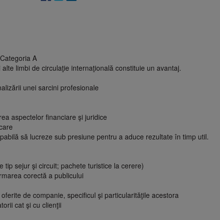
- Categoria A
lte limbi de circulaţie internaţională constituie un avantaj.
alizării unei sarcini profesionale
a aspectelor financiare şi juridice
icare
pabilă să lucreze sub presiune pentru a aduce rezultate în timp util.
ip sejur şi circuit; pachete turistice la cerere)
rmarea corectă a publicului
ferite de companie, specificul şi particularităţile acestora
orii cat şi cu clienţii