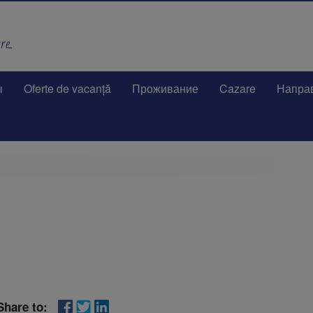
e..
ы
Oferte de vacanță
Проживание
Cazare
Напра
Share to: