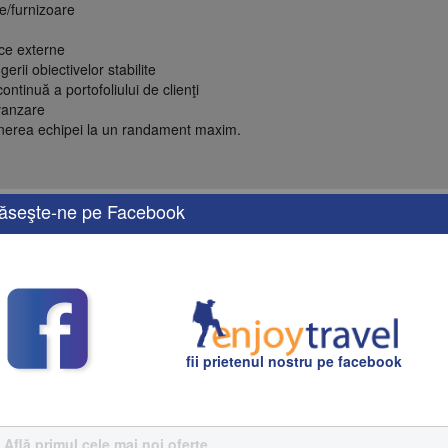
re/furnizoare
tice externe
rii obiectivelor stabilite
ontinuă a portofoliului de clienţi
 vanzare
ţinerea echipei la un randament maxim.
ăseşte-ne pe Facebook
ei;
ompanii în plin proces de dezvoltare la nivel naţional
a de mail:
office@enjoytravel.md
.
ează CONSULTANT TURISM.
fii prietenul nostru pe facebook
ip sejur şi circuit; pachete turistice la cerere)
Află primul cele mai noi oferte