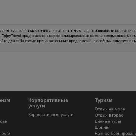
длагает лучшие предложения для вашего отдыха, адаптированные под ваши по
? EnjoyTravel предоставляет персонализированные пакеты с возможностью в
ойте для себя самые привлекательные предложения с особыми скидками и 
ризм
Корпоративные
Туризм
услуги
Отдых на море
Корпоративные услуги
Отдых в горах
дове
Винные туры
Шопинг
ности
Раннее бронирован