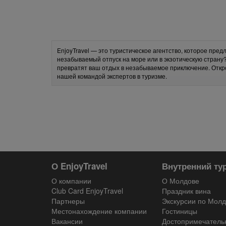
EnjoyTravel — это туристическое агентство, которое пре
незабываемый отпуск на море или в экзотическую страну
превратят ваш отдых в незабываемое приключение. Откр
нашей командой экспертов в туризме.
О EnjoyTravel
Внутренний ту
О компании
О Молдове
Club Card EnjoyTravel
Праздник вина
Партнеры
Экскурсии по Мол
Местонахождение компании
Гостиницы
Вакансии
Достопримечатель