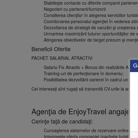
Stabileşte contacte cu diferite companii partene
Negocieri cu partenerii/furnizorii
Consilierea clienţilor în alegerea serviciilor turis
Coordonarea personalui agenţiei în vederea atinge
Dezvoltarea de strategii de vanzări şi creşterea c
Urmarirea maximizării tuturor oportunităţilor de
Atingerea obiectivelor de target precum şi men
Beneficii Oferite
PACHET SALARIAL ATRACTIV:
G
Salariu Fix Atractiv + Bonus din realizările Agenţi
Training-uri de perfecţionare în domeniu;
Posibilitatea dezvoltării carierei în cadrul unei c
Cei interesaţi sînt rugaţi să transmită CV-urile la adres
Agenţia de EnjoyTravel angaj
Cerinţe faţă de candidaţi:
Cunoaşterea sistemelor de rezervare online
Intocmeşte oferta companiei (pachete turistice de t