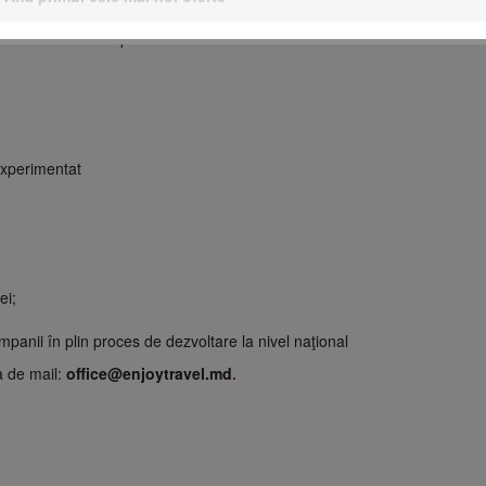
l cu documente (vouchere, contracte clienţi, formulare viză).
rmarea corectă a publicului
 experimentat
ei;
ompanii în plin proces de dezvoltare la nivel naţional
a de mail:
office@enjoytravel.md
.