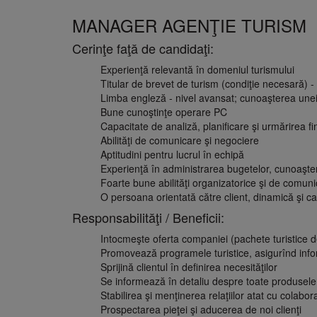
MANAGER AGENŢIE TURISM
Cerinţe faţă de candidaţi:
Experienţă relevantă în domeniul turismului
Titular de brevet de turism (condiţie necesară) 
Limba engleză - nivel avansat; cunoaşterea unei a
Bune cunoştinţe operare PC
Capacitate de analiză, planificare şi urmărirea fin
Abilităţi de comunicare şi negociere
Aptitudini pentru lucrul în echipă
Experienţă în administrarea bugetelor, cunoaştere
Foarte bune abilităţi organizatorice şi de comun
O persoana orientată către client, dinamică şi ca
Responsabilităţi / Beneficii:
Intocmeşte oferta companiei (pachete turistice de t
Promovează programele turistice, asigurînd info
Sprijină clientul în definirea necesităţilor
Se informează în detaliu despre toate produsele o
Stabilirea şi menţinerea relaţiilor atat cu colaborat
Prospectarea pieţei şi aducerea de noi clienţi