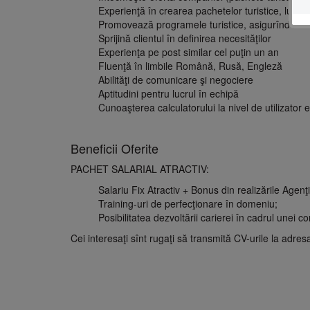
Experienţă în crearea pachetelor turistice, lucru
Promovează programele turistice, asigurînd info
Sprijină clientul în definirea necesităţilor
Experienţa pe post similar cel puţin un an
Fluenţă în limbile Română, Rusă, Engleză
Abilităţi de comunicare şi negociere
Aptitudini pentru lucrul în echipă
Cunoaşterea calculatorului la nivel de utilizator
Beneficii Oferite
PACHET SALARIAL ATRACTIV:
Salariu Fix Atractiv + Bonus din realizările Agenţi
Training-uri de perfecţionare în domeniu;
Posibilitatea dezvoltării carierei în cadrul unei c
Cei interesaţi sînt rugaţi să transmită CV-urile la adres