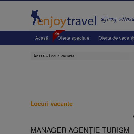
Mergi
la
conţinutul
defining adventur
principal
%
Acasă
Oferte speciale
Oferte de vacanț
Acasă
» Locuri vacante
Locuri vacante
MANAGER AGENŢIE TURISM