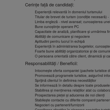
Cerinţe faţă de candidaţi:
Experienţă relevantă în domeniul turismului
Titular de brevet de turism (condiţie necesară) 
Limba engleză - nivel avansat; cunoaşterea unei a
Bune cunoştinţe operare PC
Capacitate de analiză, planificare şi urmărirea fin
Abilităţi de comunicare şi negociere
Aptitudini pentru lucrul în echipă
Experienţă în administrarea bugetelor, cunoaştere
Foarte bune abilităţi organizatorice şi de comun
O persoana orientată către client, dinamică şi ca
Responsabilităţi / Beneficii:
Intocmeşte oferta companiei (pachete turistice de t
Promovează programele turistice, asigurînd info
Sprijină clientul în definirea necesităţilor
Se informează în detaliu despre toate produsele o
Stabilirea şi menţinerea relaţiilor atat cu colaborat
Prospectarea pieţei şi aducerea de noi clienţi
Stabileşte contacte cu diferite companii partene
Negocieri cu partenerii/furnizorii
Consilierea clienţilor în alegerea serviciilor turis