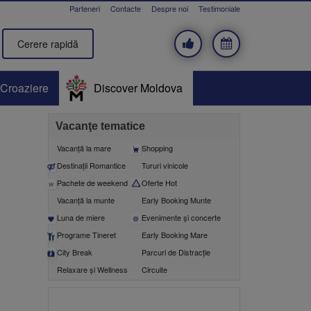
Parteneri
Contacte
Despre noi
Testimoniale
Cerere rapidă
Croaziere
Discover Moldova
Vacanţe tematice
Vacanţă la mare
Shopping
Destinații Romantice
Tururi vinicole
Pachete de weekend
Oferte Hot
Vacanță la munte
Early Booking Munte
Luna de miere
Evenimente şi concerte
Programe Tineret
Early Booking Mare
City Break
Parcuri de Distracție
Relaxare și Wellness
Circuite