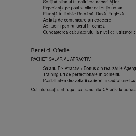
Sprijină clientul în definirea necesităţilor
Experienţa pe post similar cel puţin un an
Fluenţă în limbile Română, Rusă, Engleză
Abilităţi de comunicare şi negociere
Aptitudini pentru lucrul în echipă
Cunoaşterea calculatorului la nivel de utilizator
Beneficii Oferite
PACHET SALARIAL ATRACTIV:
Salariu Fix Atractiv + Bonus din realizările Agenţi
Training-uri de perfecţionare în domeniu;
Posibilitatea dezvoltării carierei în cadrul unei c
Cei interesaţi sînt rugaţi să transmită CV-urile la adres