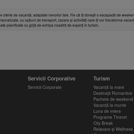
e oferte de vacanță, adaptate nevoilor tale. Fie că îți dorești o escapadă de weeken
rsonalizate, cu opțiuni de transport, cazare și activități care îți vor transforma vaca
toate planificate cu grijă de echipa noastră de experți în turism.
Servicii Corporative
Turism
Servicii Corporate
Vacanţă la mare
Destinații Romantice
Pachete de weekend
Vacanță la munte
Luna de miere
Programe Tineret
City Break
Relaxare și Wellness