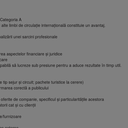
- Categoria A
lte limbi de circulaţie internaţională constituie un avantaj.
alizării unei sarcini profesionale
a aspectelor financiare şi juridice
icare
pabilă să lucreze sub presiune pentru a aduce rezultate în timp util.
ip sejur şi circuit; pachete turistice la cerere)
rmarea corectă a publicului
ferite de companie, specificul şi particularităţile acestora
orii cat şi cu clienţii
re/furnizoare
tice externe