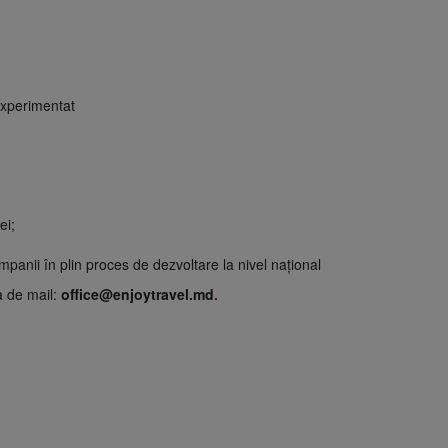
 experimentat
ei;
ompanii în plin proces de dezvoltare la nivel naţional
a de mail:
office@enjoytravel.md
.