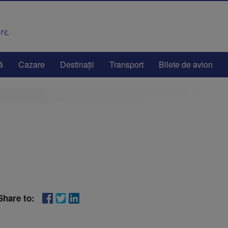
e..
ă
Cazare
Destinaţii
Transport
Bilete de avion
Share to: