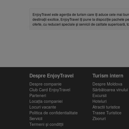
EnjoyTravel este agenția de turism care îți aduce cele mai bun
destinații exotice, EnjoyTravel îți pune la dispoziție pachete pe
oferte, cu reduceri speciale și servicii de calitate superioară, 
Despre EnjoyTravel
Turism intern
Despre companie
Despre Moldova
Club Card EnjoyTravel
Sărbătoarea vinului
Parteneri
Excursii
Locaţia companiei
Hoteluri
Locuri vacante
Atractii turistice
Politica de confidentialitate
Trasee Turistice
Servicii
Zboruri
Termeni și conditții