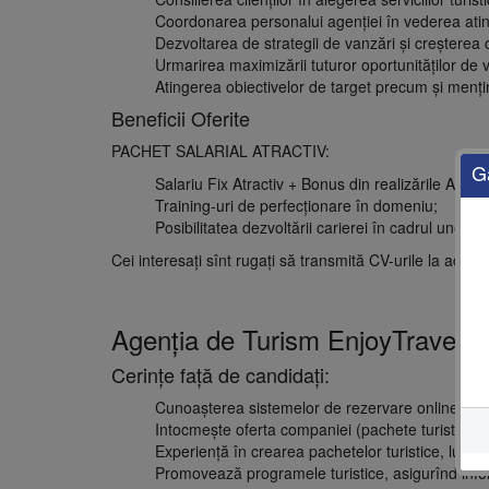
Coordonarea personalui agenţiei în vederea atinge
Dezvoltarea de strategii de vanzări şi creşterea c
Urmarirea maximizării tuturor oportunităţilor de
Atingerea obiectivelor de target precum şi men
Beneficii Oferite
PACHET SALARIAL ATRACTIV:
G
Salariu Fix Atractiv + Bonus din realizările Agenţi
Training-uri de perfecţionare în domeniu;
Posibilitatea dezvoltării carierei în cadrul unei c
Cei interesaţi sînt rugaţi să transmită CV-urile la adres
Agenţia de Turism EnjoyTrave
Cerinţe faţă de candidaţi:
Cunoaşterea sistemelor de rezervare online
Intocmeşte oferta companiei (pachete turistice de t
Experienţă în crearea pachetelor turistice, lucru
Promovează programele turistice, asigurînd info