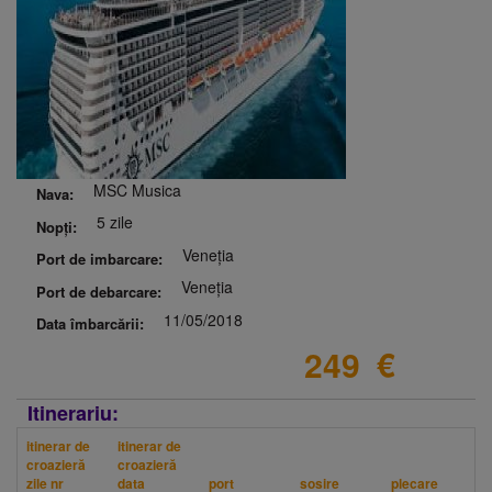
MSC Musica
Nava:
5 zile
Nopți:
Veneția
Port de imbarcare:
Veneția
Port de debarcare:
11/05/2018
Data îmbarcării:
249
€
Itinerariu:
itinerar de
itinerar de
croazieră
croazieră
zile nr
data
port
sosire
plecare