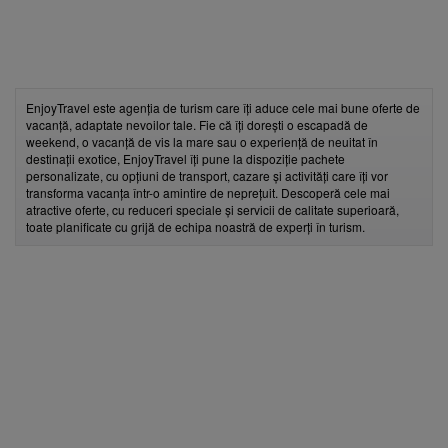
EnjoyTravel este agenția de turism care îți aduce cele mai bune oferte de
vacanță, adaptate nevoilor tale. Fie că îți dorești o escapadă de
weekend, o vacanță de vis la mare sau o experiență de neuitat în
destinații exotice, EnjoyTravel îți pune la dispoziție pachete
personalizate, cu opțiuni de transport, cazare și activități care îți vor
transforma vacanța într-o amintire de neprețuit. Descoperă cele mai
atractive oferte, cu reduceri speciale și servicii de calitate superioară,
toate planificate cu grijă de echipa noastră de experți în turism.