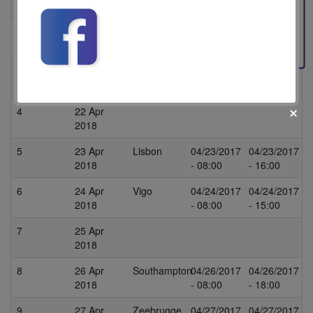
2018
- 17:00
Feedback
2
20 Apr
Barcelona
04/20/2017
04/20/2017
2018
- 13:00
- 22:00
3
21 Apr
Valencia
04/21/2017
04/21/2017
2018
- 08:00
- 18:00
4
22 Apr
2018
5
23 Apr
Lisbon
04/23/2017
04/23/2017
2018
- 08:00
- 16:00
6
24 Apr
Vigo
04/24/2017
04/24/2017
fii prietenul nostru pe facebook
2018
- 08:00
- 15:00
Află primul cele mai noi oferte
7
25 Apr
2018
8
26 Apr
Southampton
04/26/2017
04/26/2017
2018
- 08:00
- 18:00
9
27 Apr
Zeebrugge
04/27/2017
04/27/2017