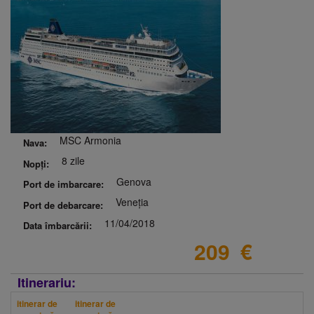
MSC Armonia
Nava:
8 zile
Nopți:
Genova
Port de imbarcare:
Veneția
Port de debarcare:
11/04/2018
Data îmbarcării:
209
€
Itinerariu:
itinerar de
itinerar de