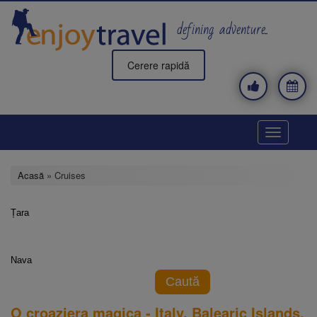
Mergi
la
defining adventure..
conţinutul
principal
Cerere rapidă
Toggle
navigatio
Acasă
» Cruises
Țara
Nava
Caută
O croaziera magica - Italy, Balearic Islands,