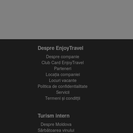
Află primul cele mai noi oferte
Despre EnjoyTravel
Despre companie
Club Card EnjoyTravel
Parteneri
Locaţia companiei
Locuri vacante
Politica de confidentialitate
Servicii
Termeni și conditții
Turism intern
Despre Moldova
Sărbătoarea vinului