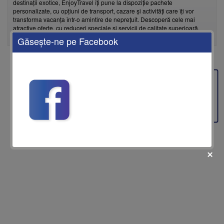
destinații exotice, EnjoyTravel îți pune la dispoziție pachete
personalizate, cu opțiuni de transport, cazare și activități care îți vor
transforma vacanța într-o amintire de neprețuit. Descoperă cele mai
atractive oferte, cu reduceri speciale și servicii de calitate superioară,
toate planificate cu grijă de echipa noastră de experți în turism.
Găseşte-ne pe Facebook
Feedback
fii prietenul nostru pe facebook