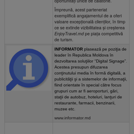
oportunități unice de călătorie.
Împreună, acest parteneriat
exemplifică angajamentul de a oferi
valoare excepțională clienților, în timp
ce se extinde vizibilitatea și creșterea
EnjoyTravel.md
pe piața competitivă
de turism.
INFORMATOR
plasează pe poziţia de
leader în Republica Moldova în
dezvoltarea soluţiilor “Digital Signage”.
Acestea presupun difuzarea
conţinutului media în formă digitală, a
publicităţii şi a sistemelor de informaţii,
fiind orientate în special către focus
grupuri cum ar fi aeroporturi, gări,
staţii de autobuz, hoteluri, lanţuri de
restaurante, farmacii, benzinarii,
muzee etc.
www.informator.md