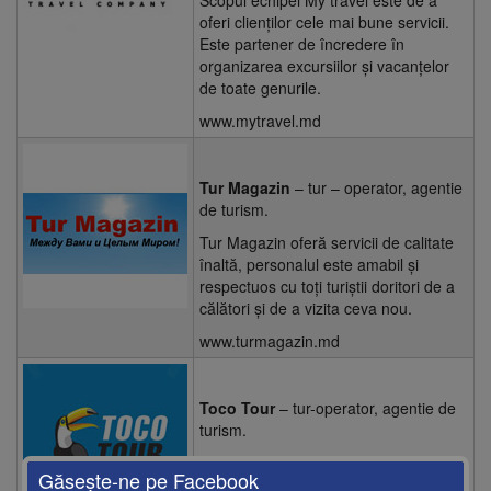
Scopul echipei My travel este de a
oferi clienților cele mai bune servicii.
Este partener de încredere în
organizarea excursiilor și vacanțelor
de toate genurile.
www.mytravel.md
Tur Magazin
– tur – operator, agentie
de turism.
Tur Magazin oferă servicii de calitate
înaltă, personalul este amabil și
respectuos cu toți turiștii doritori de a
călători și de a vizita ceva nou.
www.turmagazin.md
Toco Tour
– tur-operator, agentie de
turism.
Principala prioritate pentru companie
Găseşte-ne pe Facebook
este clientul. Scopul acesteia este de