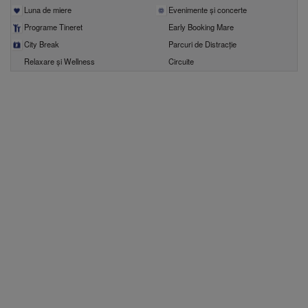
Luna de miere
Evenimente şi concerte
Programe Tineret
Early Booking Mare
City Break
Parcuri de Distracție
Relaxare și Wellness
Circuite