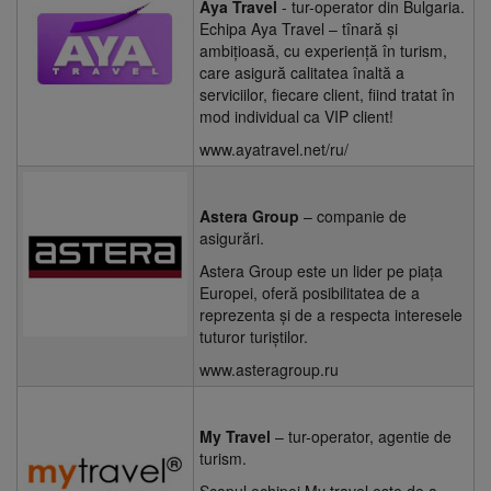
Aya Travel
- tur-operator din Bulgaria.
Echipa Aya Travel – tînară și
ambițioasă, cu experiență în turism,
care asigură calitatea înaltă a
serviciilor, fiecare client, fiind tratat în
mod individual ca VIP client!
www.ayatravel.net/ru/
Astera Group
– companie de
asigurări.
Astera Group este un lider pe piața
Europei, oferă posibilitatea de a
reprezenta și de a respecta interesele
tuturor turiștilor.
www.asteragroup.ru
My Travel
– tur-operator, agentie de
turism.