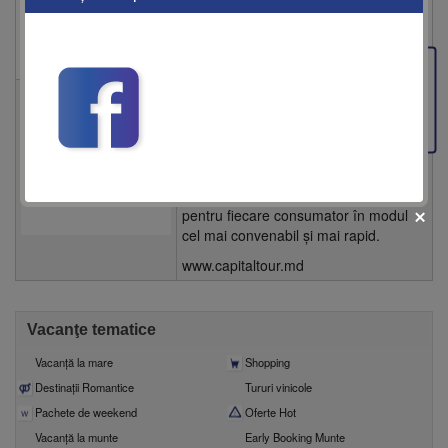
a ajuta turiștii să-și realizeze dorința
de a călători.
www.tocotour.md
Feedback
Capital Tour
– tur-operator, agentie
de turism.
Misiunea companiei – vacanțe de
înalta calitate și economice disponibile
pentru fiecare consumator în modul
cel mai convenabil și mai rapid.
www.capitaltour.md
Vacanţe tematice
fii prietenul nostru pe facebook
Află primul cele mai noi oferte
Vacanţă la mare
Shopping
Destinații Romantice
Tururi vinicole
Pachete de weekend
Oferte Hot
Vacanță la munte
Early Booking Munte