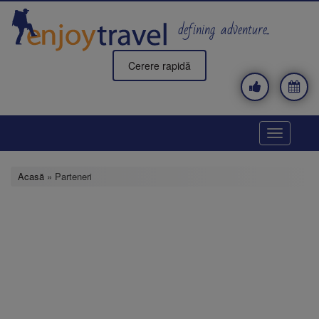
Mergi
la
defining adventure..
conţinutul
principal
Cerere rapidă
Toggle
navigatio
Acasă
» Parteneri