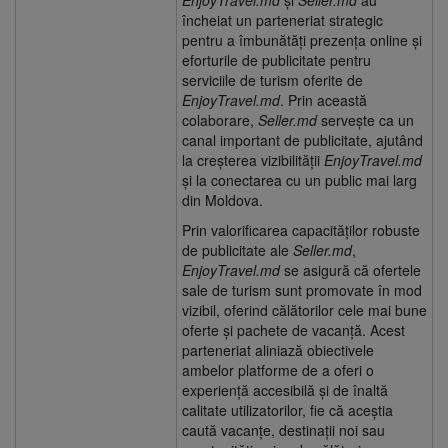
EnjoyTravel.md
și
Seller.md
au
încheiat un parteneriat strategic
pentru a îmbunătăți prezența online și
eforturile de publicitate pentru
serviciile de turism oferite de
EnjoyTravel.md
. Prin această
colaborare,
Seller.md
servește ca un
canal important de publicitate, ajutând
la creșterea vizibilității
EnjoyTravel.md
și la conectarea cu un public mai larg
din Moldova.
Prin valorificarea capacităților robuste
de publicitate ale
Seller.md
,
EnjoyTravel.md
se asigură că ofertele
sale de turism sunt promovate în mod
vizibil, oferind călătorilor cele mai bune
oferte și pachete de vacanță. Acest
parteneriat aliniază obiectivele
ambelor platforme de a oferi o
experiență accesibilă și de înaltă
calitate utilizatorilor, fie că aceștia
caută vacanțe, destinații noi sau