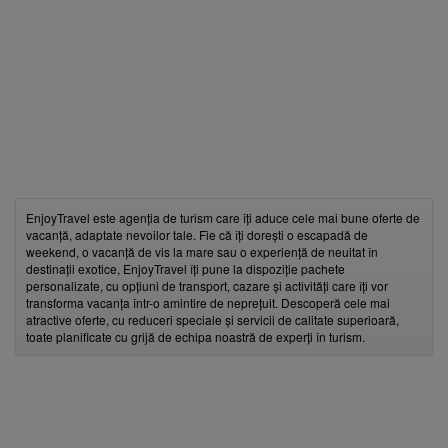
EnjoyTravel este agenția de turism care îți aduce cele mai bune oferte de
vacanță, adaptate nevoilor tale. Fie că îți dorești o escapadă de
weekend, o vacanță de vis la mare sau o experiență de neuitat în
destinații exotice, EnjoyTravel îți pune la dispoziție pachete
personalizate, cu opțiuni de transport, cazare și activități care îți vor
transforma vacanța într-o amintire de neprețuit. Descoperă cele mai
atractive oferte, cu reduceri speciale și servicii de calitate superioară,
toate planificate cu grijă de echipa noastră de experți în turism.