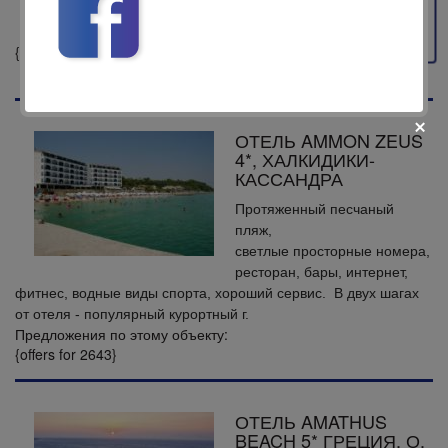
Feedback
Предложения по этому
объекту:
{offers for 2645}
ОТЕЛЬ AMMON ZEUS
4*, ХАЛКИДИКИ-
КАССАНДРА
Протяженный песчаный
пляж,
fii prietenul nostru pe facebook
светлые просторные номера,
Află primul cele mai noi oferte
ресторан, бары, интернет,
фитнес, водные виды спорта, хороший сервис. В двух шагах
от отеля - популярный курортный г.
Предложения по этому объекту:
{offers for 2643}
ОТЕЛЬ AMATHUS
BEACH 5* ГРЕЦИЯ, О.