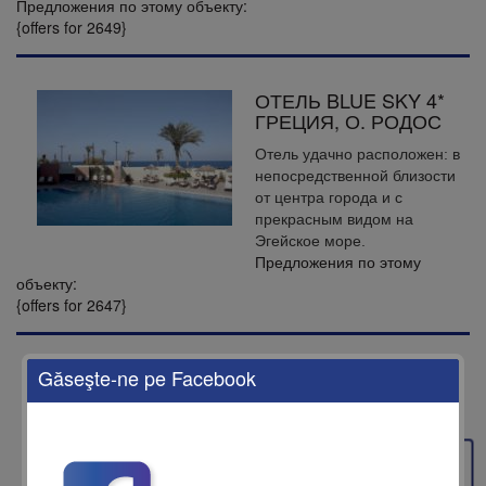
Предложения по этому объекту:
{offers for 2649}
ОТЕЛЬ BLUE SKY 4*
ГРЕЦИЯ, О. РОДОС
Отель удачно расположен: в
непосредственной близости
от центра города и с
прекрасным видом на
Эгейское море.
Предложения по этому
объекту:
{offers for 2647}
Găseşte-ne pe Facebook
ОТЕЛЬ IBISCUS 4*
ГРЕЦИЯ, О. РОДОС
Отель Ibiscus был построен в
1961 году и отремонтирован в
1995 году.