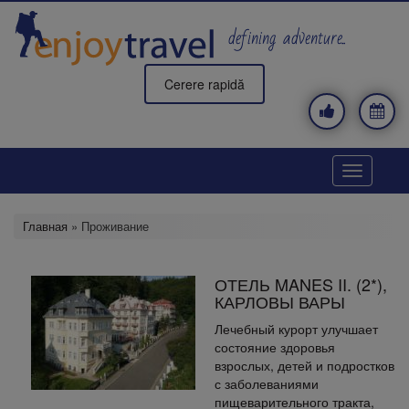
Перейти
к
defining adventure..
основному
содержанию
Cerere rapidă
Toggle
navigatio
Главная
» Проживание
ОТЕЛЬ MANES II. (2*),
КАРЛОВЫ ВАРЫ
Лечебный курорт улучшает
состояние здоровья
взрослых, детей и подростков
с заболеваниями
пищеварительного тракта,