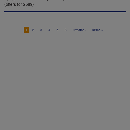
{offers for 2589}
1
2
3
4
5
6
următor ›
ultima »