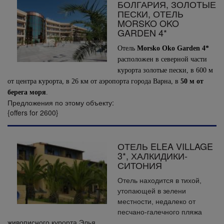
БОЛГАРИЯ, ЗОЛОТЫЕ
ПЕСКИ, ОТЕЛЬ
MORSKO OKO
GARDEN 4*
Отель
Morsko Оko Garden 4*
расположен в северной части
курорта золотые пески, в 600 м
от центра курорта, в 26 км от аэропорта города Варна, в
50 м от
берега моря
.
Предложения по этому объекту:
{offers for 2600}
ОТЕЛЬ ELEA VILLAGE
3*, ХАЛКИДИКИ-
СИТОНИЯ
Отель находится в тихой,
утопающей в зелени
местности, недалеко от
песчано-галечного пляжа
живописного курорта Элья.