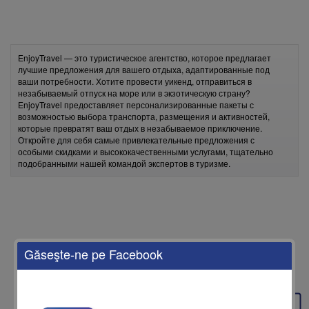
EnjoyTravel — это туристическое агентство, которое предлагает
лучшие предложения для вашего отдыха, адаптированные под
ваши потребности. Хотите провести уикенд, отправиться в
незабываемый отпуск на море или в экзотическую страну?
EnjoyTravel предоставляет персонализированные пакеты с
возможностью выбора транспорта, размещения и активностей,
которые превратят ваш отдых в незабываемое приключение.
Откройте для себя самые привлекательные предложения с
особыми скидками и высококачественными услугами, тщательно
подобранными нашей командой экспертов в туризме.
Găseşte-ne pe Facebook