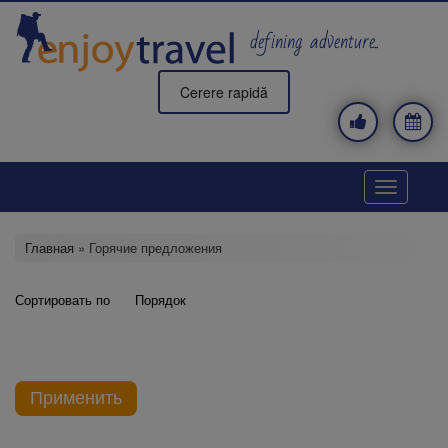
Перейти
к
defining adventure..
основному
содержанию
Cerere rapidă
Toggle
navigatio
Главная
» Горячие предложения
Сортировать по
Порядок
Применить