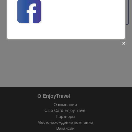
Feedback
fii prietenul nostru pe facebook
Află primul cele mai noi oferte
О EnjoyTravel
О компании
Club Card EnjoyTravel
Партнеры
Местонахождение компании
Вакансии