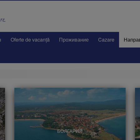
e..
ы
Oferte de vacanță
Проживание
Cazare
Напра
БОЛГАРИЯ