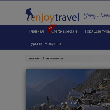
Перейти
к
основному
defining adventur
содержанию
%
Главная
Oferte speciale
Горящие тур
Туры по Молдове
Главная
» Направления
АВСТРИЯ