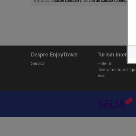
oferte, cu reduceri speciale și servicii de calitate superioară, 
Despre EnjoyTravel
Turism intern
Servicii
Hoteluri
Itinéraires touristiq
Vols