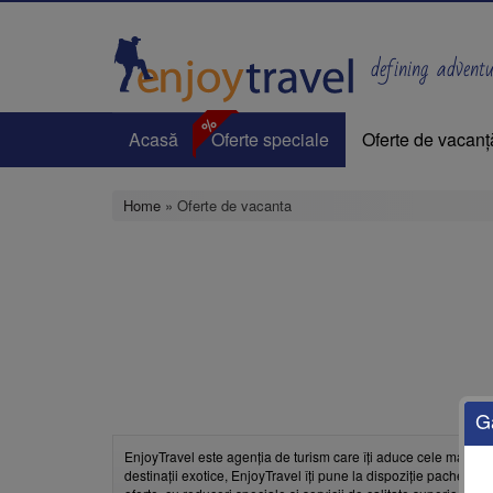
Skip
to
main
defining adventur
content
%
Acasă
Oferte speciale
Oferte de vacanț
Home
» Oferte de vacanta
G
EnjoyTravel este agenția de turism care îți aduce cele mai bun
destinații exotice, EnjoyTravel îți pune la dispoziție pachete pe