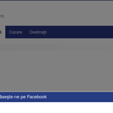
e..
ă
Cazare
Destinaţii
ăseşte-ne pe Facebook
e oferte de vacanță, adaptate nevoilor tale. Fie că îți dorești o escapadă de weeken
rsonalizate, cu opțiuni de transport, cazare și activități care îți vor transforma vaca