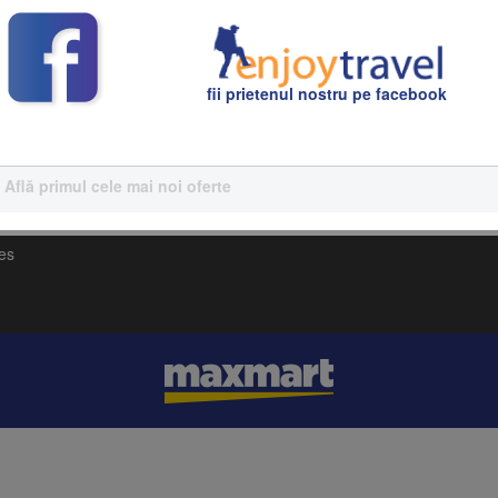
toate planificate cu grijă de echipa noastră de experți în turism.
fii prietenul nostru pe facebook
Află primul cele mai noi oferte
ues