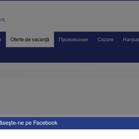
e..
ы
Oferte de vacanță
Проживание
Cazare
Напра
ăseşte-ne pe Facebook