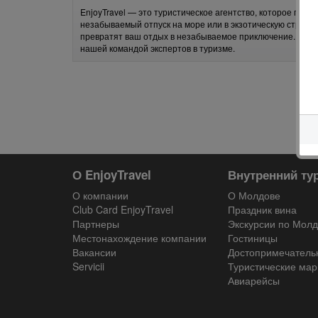
EnjoyTravel — это туристическое агентство, которое пре
незабываемый отпуск на море или в экзотическую страну
превратят ваш отдых в незабываемое приключение. Откр
нашей командой экспертов в туризме.
О EnjoyTravel
Внутренний ту
О компании
О Молдове
Club Card EnjoyTravel
Праздник вина
Партнеры
Экскурсии по Мол
Местонахождение компании
Гостиницы
Вакансии
Достопримечатель
Servicii
Туристические ма
Авиарейсы