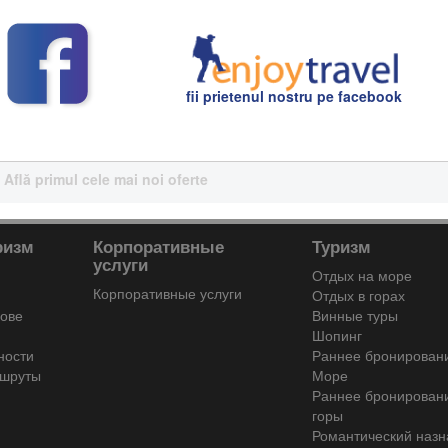
длагает лучшие предложения для вашего отдыха, адаптированные под ваши по
? EnjoyTravel предоставляет персонализированные пакеты с возможностью в
ойте для себя самые привлекательные предложения с особыми скидками и 
fii prietenul nostru pe facebook
Află primul cele mai noi oferte
ризм
Корпоративные
Туризм
услуги
Отдых на море
Корпоративные услуги
Отдых в горах
дове
Винные туры
Шопинг
ности
Раннее бронирован
ршруты
Море
Раннее бронирован
горы
Романтический назн