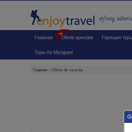
Перейти
к
основному
defining adventur
содержанию
%
Главная
Oferte speciale
Горящие тур
Туры по Молдове
Главная
» Oferte de vacanta
G