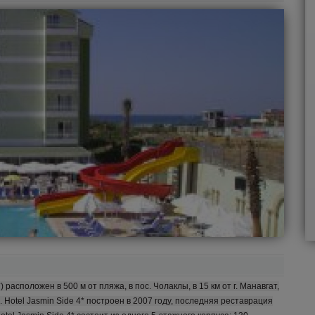
) расположен в 500 м от пляжа, в пос. Чолаклы, в 15 км от г. Манавгат,
ия. Hotel Jasmin Side 4* построен в 2007 году, последняя реставрация