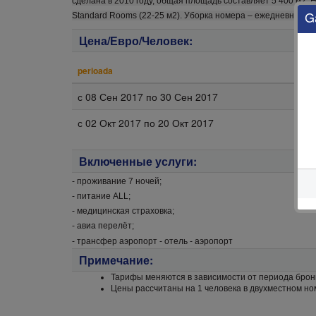
сделана в 2010 году, общая площадь составляет 5 400 м2. Ho
G
Standard Rooms (22-25 м2). Уборка номера – ежедневно, см
Цена/Евро/Человек:
perioada
с
08 Сен 2017
по
30 Сен 2017
с
02 Окт 2017
по
20 Окт 2017
Включенные услуги:
- проживание 7 ночей;
- питание ALL;
- медицинская страховка;
- авиа перелёт;
- трансфер аэропорт - отель - аэропорт
Примечание:
Тарифы меняются в зависимости от периода брон
Цены рассчитаны на 1 человека в двухместном но