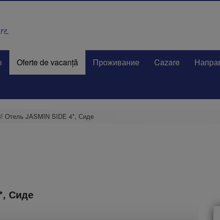
e..
ы
Oferte de vacanță
Проживание
Cazare
Напра
4! Отель JASMIN SIDE 4*, Сиде
*, Сиде