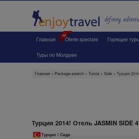
Перейти
к
основному
defining adventur
содержанию
%
Главная
Oferte speciale
Горящие тур
Туры по Молдове
Главная
»
Package-search
»
Turcia
»
Side
» Турция 201
Турция 2014! Отель JASMIN SIDE 4
Турция
/
Сиде