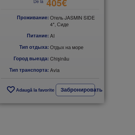
405
€
De la
Проживание:
Отель JASMIN SIDE
4*, Сиде
Питание:
AI
Тип отдыха:
Отдых на море
Город выезда:
Chişinău
Тип транспорта:
Avia
Забронировать
Adaugâ la favorite