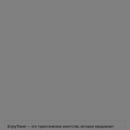
Află primul cele mai noi oferte
EnjoyTravel — это туристическое агентство, которое предлагает