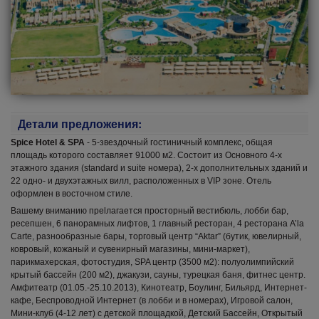
Детали предложения:
Spice Hotel & SPA
- 5-звездочный гостиничный комплекс, общая
площадь которого составляет 91000 м2. Состоит из Основного 4-х
этажного здания (standard и suite номера), 2-х дополнительных зданий и
22 одно- и двухэтажных вилл, расположенных в VIP зоне. Отель
оформлен в восточном стиле.
Вашему вниманию преlлагается просторный вестибюль, лобби бар,
ресепшен, 6 панорамных лифтов, 1 главный ресторан, 4 ресторана A’la
Carte, разнообразные бары, торговый центр “Aktar” (бутик, ювелирный,
ковровый, кожаный и сувенирный магазины, мини-маркет),
парикмахерская, фотостудия, SPA центр (3500 м2): полуолимпийский
крытый бассейн (200 м2), джакузи, сауны, турецкая баня, фитнес центр.
Амфитеатр (01.05.-25.10.2013), Кинотеатр, Боулинг, Бильярд, Интернет-
кафе, Беспроводной Интернет (в лобби и в номерах), Игровой салон,
Мини-клуб (4-12 лет) с детской площадкой, Детский Бассейн, Открытый