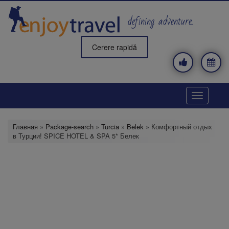
Перейти
к
defining adventure..
основному
содержанию
Cerere rapidă
Toggle
navigatio
Главная
»
Package-search
»
Turcia
»
Belek
» Комфортный отдых
в Турции! SPICE HOTEL & SPA 5* Белек