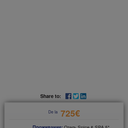
Share to:
725
€
De la
Проживание:
Отель Spice & SPA 5*,