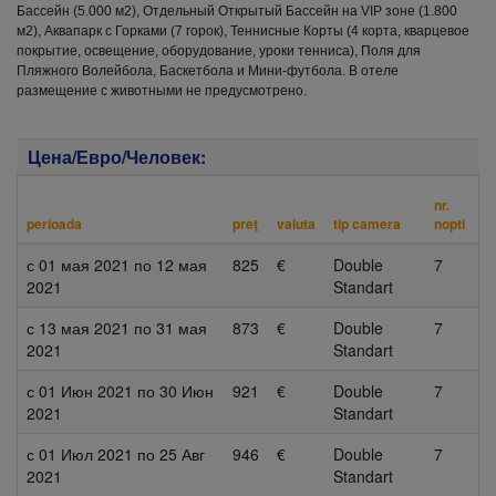
Бассейн (5.000 м2), Отдельный Открытый Бассейн на VIP зоне (1.800
м2), Аквапарк с Горками (7 горок), Теннисные Корты (4 корта, кварцевое
покрытие, освещение, оборудование, уроки тенниса), Поля для
Пляжного Волейбола, Баскетбола и Мини-футбола. В отеле
размещение с животными не предусмотрено.
Цена/Евро/Человек:
nr.
perioada
preţ
valuta
tip camera
nopti
с
01 мая 2021
по
12 мая
825
€
Double
7
2021
Standart
с
13 мая 2021
по
31 мая
873
€
Double
7
2021
Standart
с
01 Июн 2021
по
30 Июн
921
€
Double
7
2021
Standart
с
01 Июл 2021
по
25 Авг
946
€
Double
7
2021
Standart