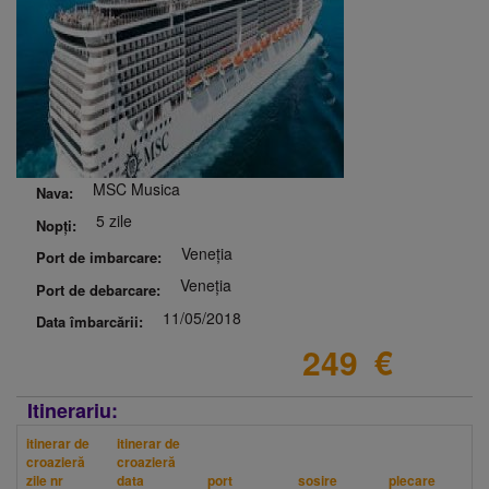
MSC Musica
Nava:
5 zile
Nopți:
Veneția
Port de imbarcare:
Veneția
Port de debarcare:
11/05/2018
Data îmbarcării:
249
€
Itinerariu:
itinerar de
itinerar de
croazieră
croazieră
zile nr
data
port
sosire
plecare