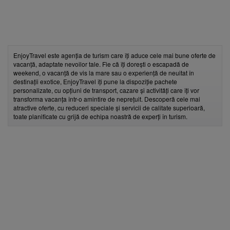
EnjoyTravel este agenția de turism care îți aduce cele mai bune oferte de
vacanță, adaptate nevoilor tale. Fie că îți dorești o escapadă de
weekend, o vacanță de vis la mare sau o experiență de neuitat în
destinații exotice, EnjoyTravel îți pune la dispoziție pachete
personalizate, cu opțiuni de transport, cazare și activități care îți vor
transforma vacanța într-o amintire de neprețuit. Descoperă cele mai
atractive oferte, cu reduceri speciale și servicii de calitate superioară,
toate planificate cu grijă de echipa noastră de experți în turism.