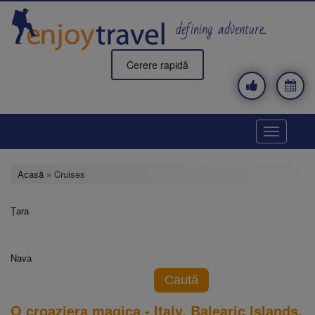
Mergi
la
defining adventure..
conţinutul
principal
Cerere rapidă
Toggle
navigatio
Acasă
» Cruises
Țara
Nava
Caută
O croaziera magica - Italy, Balearic Islands,