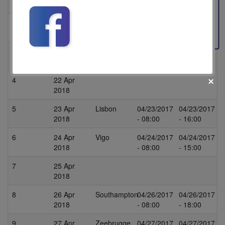
2018
- 17:00
Feedback
2
20 Apr
Barcelona
04/20/2017
04/20/2017
2018
- 13:00
- 22:00
3
21 Apr
Valencia
04/21/2017
04/21/2017
2018
- 08:00
- 18:00
4
22 Apr
2018
5
23 Apr
Lisbon
04/23/2017
04/23/2017
2018
- 08:00
- 16:00
6
24 Apr
Vigo
04/24/2017
04/24/2017
fii prietenul nostru pe facebook
2018
- 08:00
- 15:00
Află primul cele mai noi oferte
7
25 Apr
2018
8
26 Apr
Southampton
04/26/2017
04/26/2017
2018
- 08:00
- 18:00
9
27 Apr
Zeebrugge
04/27/2017
04/27/2017