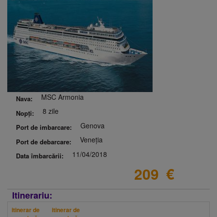
MSC Armonia
Nava:
8 zile
Nopți:
Genova
Port de imbarcare:
Veneția
Port de debarcare:
11/04/2018
Data îmbarcării:
209
€
Itinerariu:
itinerar de
itinerar de