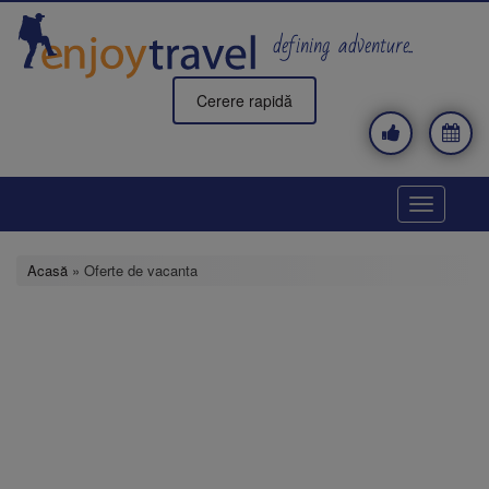
Mergi
la
defining adventure..
conţinutul
principal
Cerere rapidă
Toggle
navigatio
Acasă
» Oferte de vacanta