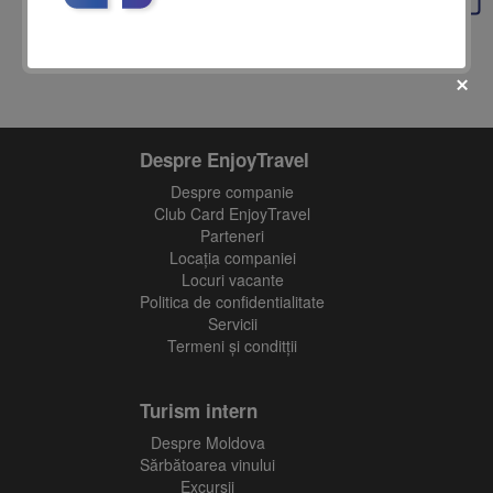
Despre EnjoyTravel
Despre companie
fii prietenul nostru pe facebook
Club Card EnjoyTravel
Parteneri
Află primul cele mai noi oferte
Locaţia companiei
Locuri vacante
Politica de confidentialitate
Servicii
Termeni și conditții
Turism intern
Despre Moldova
Sărbătoarea vinului
Excursii