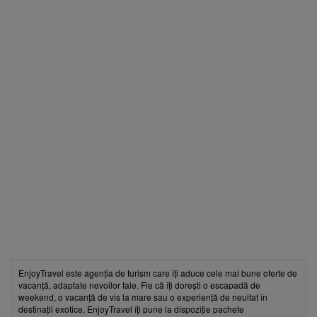
EnjoyTravel este agenția de turism care îți aduce cele mai bune oferte de
vacanță, adaptate nevoilor tale. Fie că îți dorești o escapadă de
weekend, o vacanță de vis la mare sau o experiență de neuitat în
destinații exotice, EnjoyTravel îți pune la dispoziție pachete