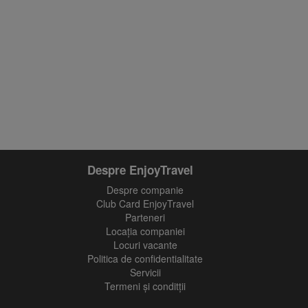
fii prietenul nostru pe facebook
Află primul cele mai noi oferte
Despre EnjoyTravel
Despre companie
Club Card EnjoyTravel
Parteneri
Locaţia companiei
Locuri vacante
Politica de confidentialitate
Servicii
Termeni și conditții