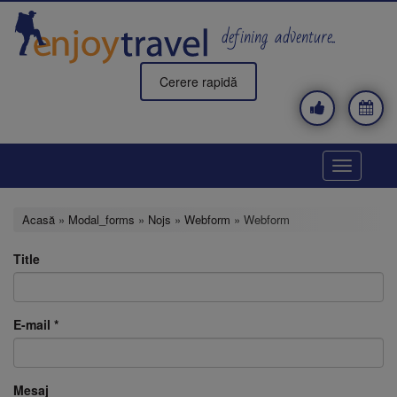
Mergi
la
defining adventure..
conţinutul
principal
Cerere rapidă
Toggle
navigatio
Acasă
»
Modal_forms
»
Nojs
»
Webform
» Webform
Title
E-mail
*
Mesaj