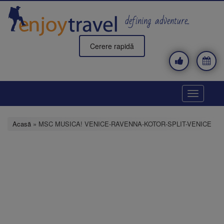
Mergi
la
defining adventure..
conţinutul
principal
Cerere rapidă
Toggle
navigatio
Acasă
» MSC MUSICA! VENICE-RAVENNA-KOTOR-SPLIT-VENICE