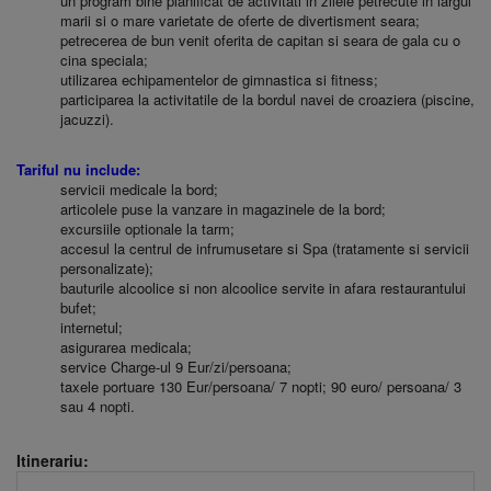
un program bine planificat de activitati in zilele petrecute in largul
marii si o mare varietate de oferte de divertisment seara;
petrecerea de bun venit oferita de capitan si seara de gala cu o
cina speciala;
utilizarea echipamentelor de gimnastica si fitness;
participarea la activitatile de la bordul navei de croaziera (piscine,
jacuzzi).
Tariful nu include:
servicii medicale la bord;
articolele puse la vanzare in magazinele de la bord;
excursiile optionale la tarm;
accesul la centrul de infrumusetare si Spa (tratamente si servicii
personalizate);
bauturile alcoolice si non alcoolice servite in afara restaurantului
bufet;
internetul;
asigurarea medicala;
service Charge-ul 9 Eur/zi/persoana;
taxele portuare 130 Eur/persoana/ 7 nopti; 90 euro/ persoana/ 3
sau 4 nopti.
Itinerariu: