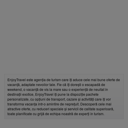
EnjoyTravel este agenția de turism care îți aduce cele mai bune oferte de
vacanță, adaptate nevoilor tale. Fie că îți dorești o escapadă de
weekend, o vacanță de vis la mare sau o experiență de neuitat în
destinații exotice, EnjoyTravel îți pune la dispoziție pachete
personalizate, cu opțiuni de transport, cazare și activități care îți vor
transforma vacanța într-o amintire de neprețuit. Descoperă cele mai
atractive oferte, cu reduceri speciale și servicii de calitate superioară,
toate planificate cu grijă de echipa noastră de experți în turism.