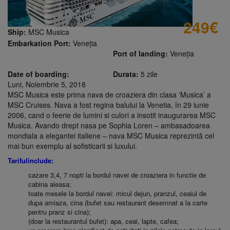
249
€
Ship:
MSC Musica
Embarkation Port:
Veneția
Port of landing:
Veneția
Date of boarding:
Durata:
5 zile
Luni, Noiembrie 5, 2018
MSC Musica este prima nava de croaziera din clasa ‘Musica’ a
MSC Cruises. Nava a fost regina balului la Venetia, în 29 iunie
2006, cand o feerie de lumini si culori a insotit inaugurarea MSC
Musica. Avando drept nasa pe Sophia Loren – ambasadoarea
mondiala a elegantei italiene – nava MSC Musica reprezintă cel
mai bun exemplu al sofisticarii si luxului.
Tarifulinclude:
cazare 3,4, 7 nopti la bordul navei de croaziera in functie de
cabina aleasa;
toate mesele la bordul navei: micul dejun, pranzul, ceaiul de
dupa amiaza, cina (bufet sau restaurant desemnat a la carte
pentru pranz si cina);
(doar la restaurantul bufet): apa, ceai, lapte, cafea;