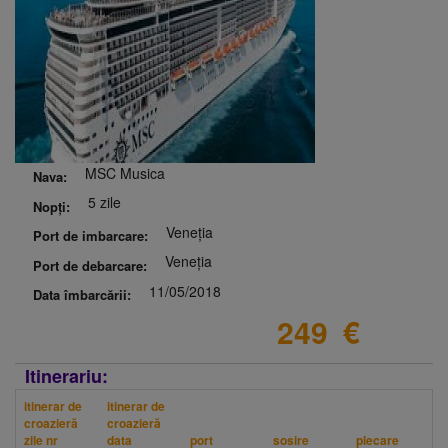
MSC Musica
Nava:
5 zile
Nopți:
Veneția
Port de imbarcare:
Veneția
Port de debarcare:
11/05/2018
Data îmbarcării:
249
€
Itinerariu:
itinerar de
itinerar de
croazieră
croazieră
zile nr
data
port
sosire
plecare