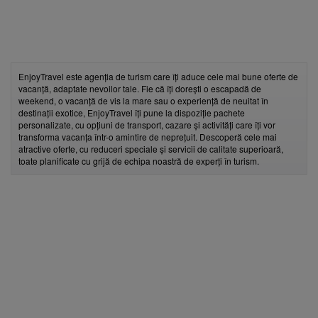
EnjoyTravel este agenția de turism care îți aduce cele mai bune oferte de
vacanță, adaptate nevoilor tale. Fie că îți dorești o escapadă de
weekend, o vacanță de vis la mare sau o experiență de neuitat în
destinații exotice, EnjoyTravel îți pune la dispoziție pachete
personalizate, cu opțiuni de transport, cazare și activități care îți vor
transforma vacanța într-o amintire de neprețuit. Descoperă cele mai
atractive oferte, cu reduceri speciale și servicii de calitate superioară,
toate planificate cu grijă de echipa noastră de experți în turism.