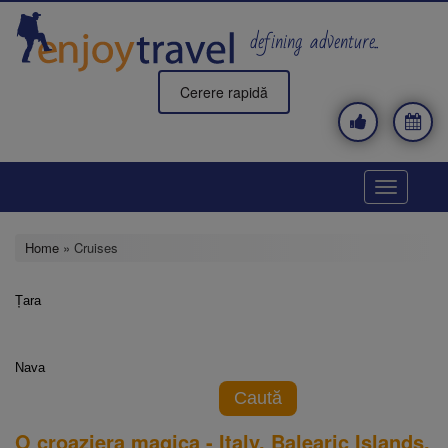
Skip
to
defining adventure..
main
content
Cerere rapidă
Toggle
navigatio
Home
» Cruises
Țara
Nava
Caută
O croaziera magica - Italy, Balearic Islands,