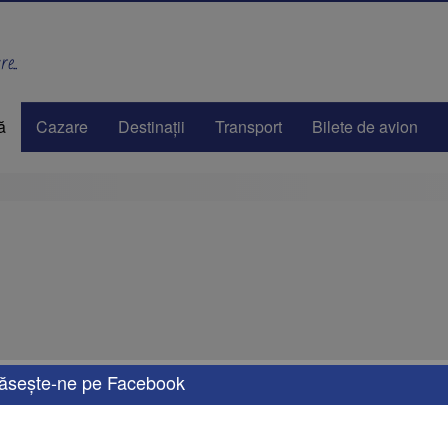
e..
ă
Cazare
Destinaţii
Transport
Bilete de avion
ăseşte-ne pe Facebook
e oferte de vacanță, adaptate nevoilor tale. Fie că îți dorești o escapadă de weeken
rsonalizate, cu opțiuni de transport, cazare și activități care îți vor transforma vaca