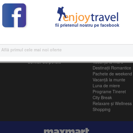
toate planificate cu grijă de echipa noastră de experți în turism.
fii prietenul nostru pe facebook
Află primul cele mai noi oferte
Servicii Corporative
Turism
Servicii Corporate
Vacanţă la mare
Destinații Romantice
Pachete de weekend
Vacanță la munte
Luna de miere
Programe Tineret
City Break
Relaxare și Wellness
Shopping