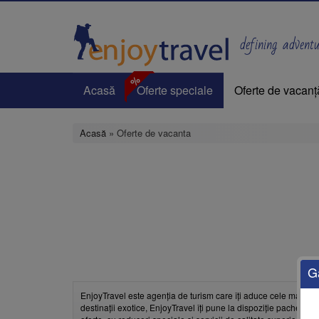
Mergi
la
conţinutul
defining adventur
principal
%
Acasă
Oferte speciale
Oferte de vacanț
Acasă
» Oferte de vacanta
G
EnjoyTravel este agenția de turism care îți aduce cele mai bun
destinații exotice, EnjoyTravel îți pune la dispoziție pachete pe