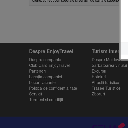
oferte, cu reduceri speciale și servicii de calitate superioară, 
Despre EnjoyTravel
Turism intern
Despre companie
Despre Moldova
Club Card EnjoyTravel
Sărbătoarea vinului
Parteneri
Excursii
Locaţia companiei
Hoteluri
Locuri vacante
Atractii turistice
Politica de confidentialitate
Trasee Turistice
Servicii
Zboruri
Termeni și conditții