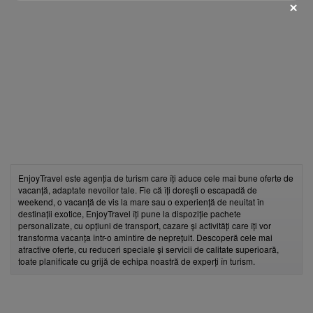
fii prietenul nostru pe facebook
Află primul cele mai noi oferte
EnjoyTravel este agenția de turism care îți aduce cele mai bune oferte de
vacanță, adaptate nevoilor tale. Fie că îți dorești o escapadă de
weekend, o vacanță de vis la mare sau o experiență de neuitat în
destinații exotice, EnjoyTravel îți pune la dispoziție pachete
personalizate, cu opțiuni de transport, cazare și activități care îți vor
transforma vacanța într-o amintire de neprețuit. Descoperă cele mai
atractive oferte, cu reduceri speciale și servicii de calitate superioară,
toate planificate cu grijă de echipa noastră de experți în turism.