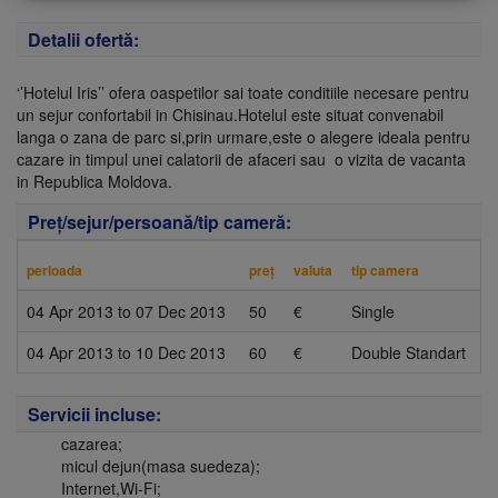
Detalii ofertă:
‘’Hotelul Iris’’ ofera oaspetilor sai toate conditiile necesare pentru
un sejur confortabil in Chisinau.Hotelul este situat convenabil
langa o zana de parc si,prin urmare,este o alegere ideala pentru
cazare in timpul unei calatorii de afaceri sau o vizita de vacanta
in Republica Moldova.
Preţ/sejur/persoană/tip cameră:
perioada
preţ
valuta
tip camera
04 Apr 2013
to
07 Dec 2013
50
€
Single
04 Apr 2013
to
10 Dec 2013
60
€
Double Standart
Servicii incluse:
cazarea;
micul dejun(masa suedeza);
Internet,Wi-Fi;