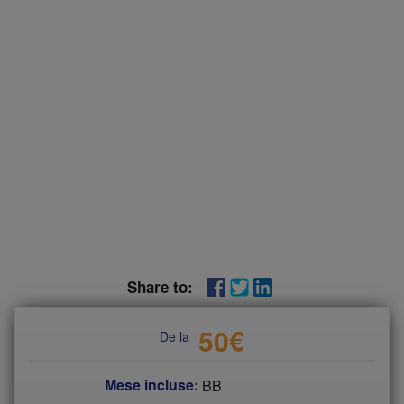
Share to:
50
€
De la
Mese incluse:
BB