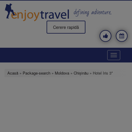
Mergi
la
defining adventure..
conţinutul
principal
Cerere rapidă
Toggle
navigatio
Acasă
»
Package-search
»
Moldova
»
Chişinău
» Hotel Iris 3*