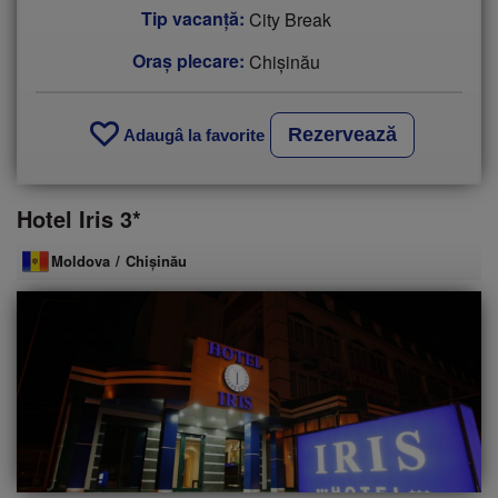
Tip vacanţă:
City Break
Oraș plecare:
Chişinău
Rezervează
Adaugâ la favorite
Hotel Iris 3*
Moldova
/
Chişinău