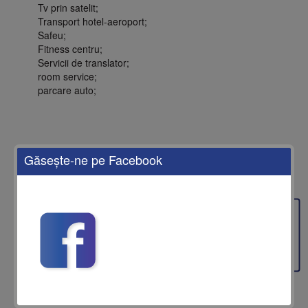
Tv prin satelit;
Transport hotel-aeroport;
Safeu;
Fitness centru;
Servicii de translator;
room service;
parcare auto;
Găseşte-ne pe Facebook
Feedback