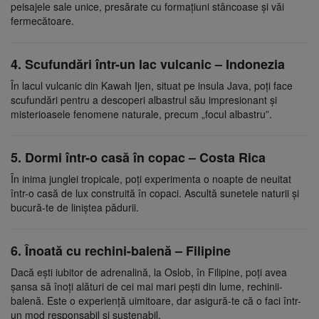
peisajele sale unice, presărate cu formațiuni stâncoase și văi
fermecătoare.
4. Scufundări într-un lac vulcanic – Indonezia
În lacul vulcanic din Kawah Ijen, situat pe insula Java, poți face
scufundări pentru a descoperi albastrul său impresionant și
misterioasele fenomene naturale, precum „focul albastru”.
5. Dormi într-o casă în copac – Costa Rica
În inima junglei tropicale, poți experimenta o noapte de neuitat
într-o casă de lux construită în copaci. Ascultă sunetele naturii și
bucură-te de liniștea pădurii.
6. Înoată cu rechini-balenă – Filipine
Dacă ești iubitor de adrenalină, la Oslob, în Filipine, poți avea
șansa să înoți alături de cei mai mari pești din lume, rechinii-
balenă. Este o experiență uimitoare, dar asigură-te că o faci într-
un mod responsabil și sustenabil.