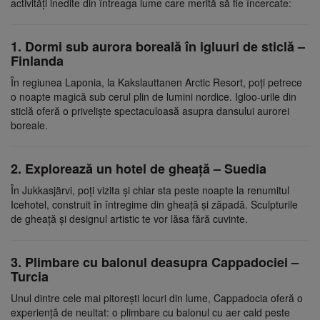
activități inedite din întreaga lume care merită să fie încercate:
1. Dormi sub aurora boreală în igluuri de sticlă –
Finlanda
În regiunea Laponia, la Kakslauttanen Arctic Resort, poți petrece
o noapte magică sub cerul plin de lumini nordice. Igloo-urile din
sticlă oferă o priveliște spectaculoasă asupra dansului aurorei
boreale.
2. Explorează un hotel de gheață – Suedia
În Jukkasjärvi, poți vizita și chiar sta peste noapte la renumitul
Icehotel, construit în întregime din gheață și zăpadă. Sculpturile
de gheață și designul artistic te vor lăsa fără cuvinte.
3. Plimbare cu balonul deasupra Cappadociei –
Turcia
Unul dintre cele mai pitorești locuri din lume, Cappadocia oferă o
experiență de neuitat: o plimbare cu balonul cu aer cald peste