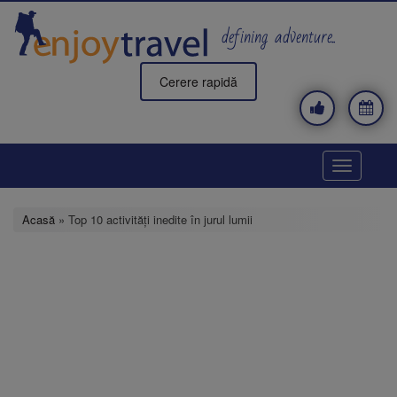
Mergi
la
defining adventure..
conţinutul
principal
Cerere rapidă
Toggle
navigatio
Acasă
» Top 10 activități inedite în jurul lumii