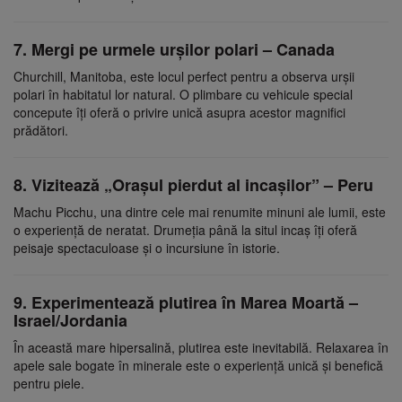
7. Mergi pe urmele urșilor polari – Canada
Churchill, Manitoba, este locul perfect pentru a observa urșii
polari în habitatul lor natural. O plimbare cu vehicule special
concepute îți oferă o privire unică asupra acestor magnifici
prădători.
8. Vizitează „Orașul pierdut al incașilor” – Peru
Machu Picchu, una dintre cele mai renumite minuni ale lumii, este
o experiență de neratat. Drumeția până la situl incaș îți oferă
peisaje spectaculoase și o incursiune în istorie.
9. Experimentează plutirea în Marea Moartă –
Israel/Jordania
În această mare hipersalină, plutirea este inevitabilă. Relaxarea în
apele sale bogate în minerale este o experiență unică și benefică
pentru piele.