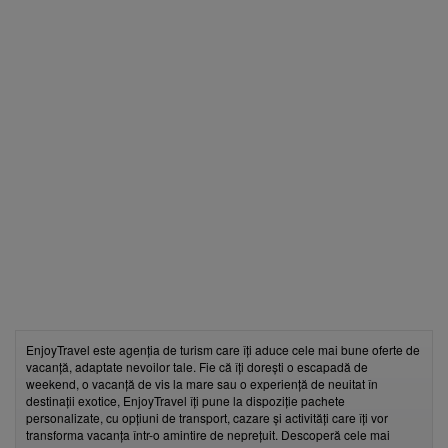
EnjoyTravel este agenția de turism care îți aduce cele mai bune oferte de
vacanță, adaptate nevoilor tale. Fie că îți dorești o escapadă de
weekend, o vacanță de vis la mare sau o experiență de neuitat în
destinații exotice, EnjoyTravel îți pune la dispoziție pachete
personalizate, cu opțiuni de transport, cazare și activități care îți vor
transforma vacanța într-o amintire de neprețuit. Descoperă cele mai