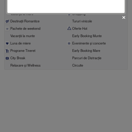
Vacanţe tematice
Vacanţă la mare
Shopping
Destinații Romantice
Tururi vinicole
Pachete de weekend
Oferte Hot
Vacanță la munte
Early Booking Munte
Luna de miere
Evenimente şi concerte
Programe Tineret
Early Booking Mare
fii prietenul nostru pe facebook
City Break
Parcuri de Distracție
Află primul cele mai noi oferte
Relaxare și Wellness
Circuite