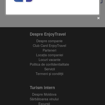
Despre EnjoyTravel
Despre companie
fii prietenul nostru pe facebook
Club Card EnjoyTravel
Parteneri
Află primul cele mai noi oferte
Locaţia companiei
Locuri vacante
Politica de confidentialitate
Servicii
Termeni și conditții
Turism intern
Despre Moldova
Sărbătoarea vinului
Excursii