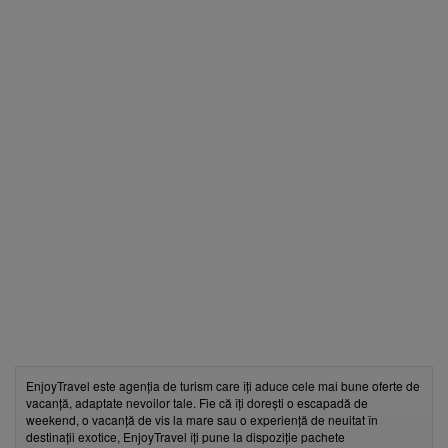
EnjoyTravel este agenția de turism care îți aduce cele mai bune oferte de
vacanță, adaptate nevoilor tale. Fie că îți dorești o escapadă de
weekend, o vacanță de vis la mare sau o experiență de neuitat în
destinații exotice, EnjoyTravel îți pune la dispoziție pachete