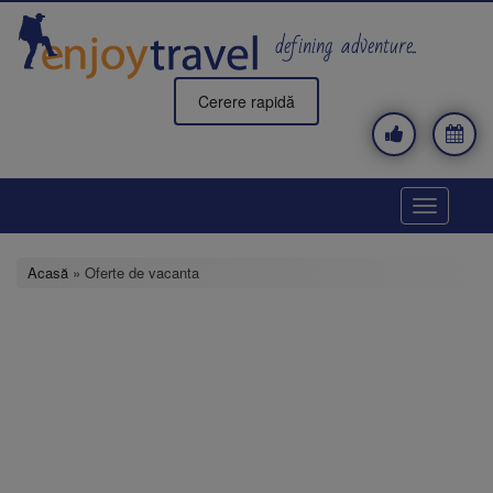
Mergi
la
defining adventure..
conţinutul
principal
Cerere rapidă
Toggle
navigatio
Acasă
» Oferte de vacanta