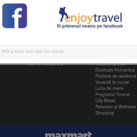
toate planificate cu grijă de echipa noastră de experți în turism.
fii prietenul nostru pe facebook
Află primul cele mai noi oferte
Servicii Corporative
Turism
Servicii Corporate
Vacanţă la mare
Destinații Romantice
Pachete de weekend
Vacanță la munte
Luna de miere
Programe Tineret
City Break
Relaxare și Wellness
Shopping