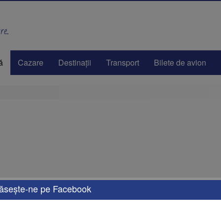
e..
ă
Cazare
Destinaţii
Transport
Bilete de avion
ăseşte-ne pe Facebook
e oferte de vacanță, adaptate nevoilor tale. Fie că îți dorești o escapadă de weeken
rsonalizate, cu opțiuni de transport, cazare și activități care îți vor transforma vaca