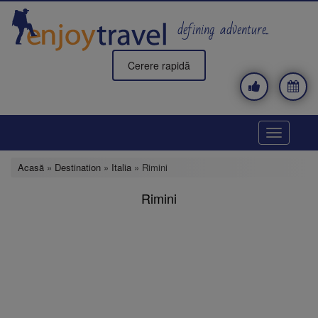
Mergi
la
defining adventure..
conţinutul
principal
Cerere rapidă
Toggle
navigatio
Acasă
»
Destination
»
Italia
» Rimini
Rimini