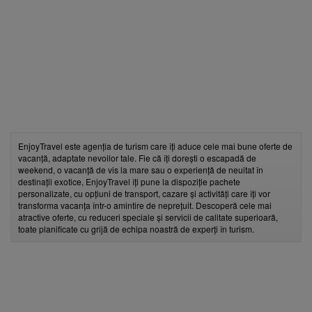
fii prietenul nostru pe facebook
Află primul cele mai noi oferte
EnjoyTravel este agenția de turism care îți aduce cele mai bune oferte de
vacanță, adaptate nevoilor tale. Fie că îți dorești o escapadă de
weekend, o vacanță de vis la mare sau o experiență de neuitat în
destinații exotice, EnjoyTravel îți pune la dispoziție pachete
personalizate, cu opțiuni de transport, cazare și activități care îți vor
transforma vacanța într-o amintire de neprețuit. Descoperă cele mai
atractive oferte, cu reduceri speciale și servicii de calitate superioară,
toate planificate cu grijă de echipa noastră de experți în turism.