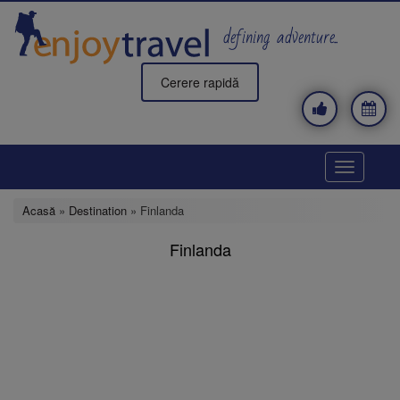
Mergi
la
defining adventure..
conţinutul
principal
Cerere rapidă
Toggle
navigatio
Acasă
»
Destination
» Finlanda
Finlanda