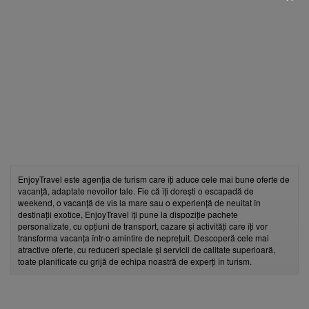
fii prietenul nostru pe facebook
Află primul cele mai noi oferte
EnjoyTravel este agenția de turism care îți aduce cele mai bune oferte de
vacanță, adaptate nevoilor tale. Fie că îți dorești o escapadă de
weekend, o vacanță de vis la mare sau o experiență de neuitat în
destinații exotice, EnjoyTravel îți pune la dispoziție pachete
personalizate, cu opțiuni de transport, cazare și activități care îți vor
transforma vacanța într-o amintire de neprețuit. Descoperă cele mai
atractive oferte, cu reduceri speciale și servicii de calitate superioară,
toate planificate cu grijă de echipa noastră de experți în turism.