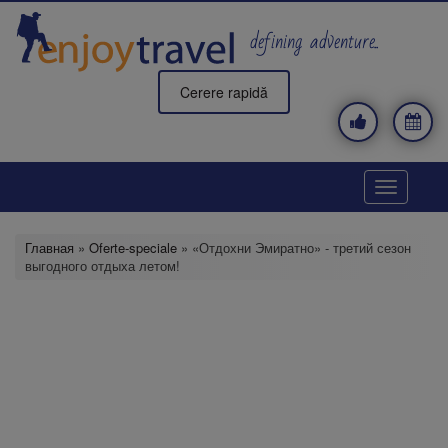
Перейти
к
defining adventure..
основному
содержанию
Cerere rapidă
Toggle
navigatio
Главная
»
Oferte-speciale
» «Отдохни Эмиратно» - третий сезон
выгодного отдыха летом!