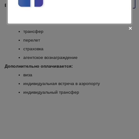
В стоимость включено:
проживание в ½ DBL
питание согласно выбранного типа
трансфер
перелет
страховка
агентское вознаграждение
fii prietenul nostru pe facebook
Дополнительно оплачивается:
Află primul cele mai noi oferte
виза
индивидуальная встреча в аэропорту
индивидуальный трансфер