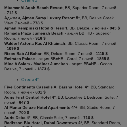
Miramar Al Aqah Beach Resort
, BB, Superior Room, 7 ночей
-
712 $
Аджман, Ajman Saray Luxury Resort 5*
, BB, Deluxe Creek
View, 7 ночей -
778 $
Ajman Kempinski Hotel & Resort
, BB, Deluxe, 7 ночей -
843 $
Ramada Plaza Jumeirah Beach
- акция BB=HB - Superior
Room, 7 ночей -
916 $
Waldorf Astoria Ras Al Khaimah
, BB, Classic Room, 7 ночей
-
1099 $
Rixos Bab Al Bahar
, BB, Deluxe Room, 7 ночей -
1115 $
Emirates Palace
- акция BB=HB - Coral, 7 ночей -
1855 $
Mina A Salam - Madinat Jumeirah
- акция BB=HB - Ocean
Deluxe, 7 ночей -
1873 $
Отели 4*
Five Continents Cassells Al Barsha Hotel 4*
, BB, Standard
Room, 7 ночей -
631 $
Auris First Central Hotel 4*
, BB, Executive 1 Bedroom Suite, 7
ночей
- 647 $
Al Manar Deluxe Hotel Apartments 4*+
, BB, Studio Room, 7
ночей -
700 $
Auris Deira 4*
, BB, Classic Suite, 7 ночей -
716 $
Radisson Blu Hotel, Dubai Downtown 4*
, BB, Standard Room,