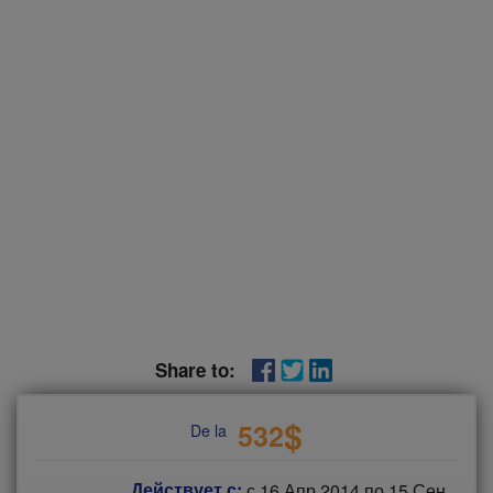
Share to:
$
532
De la
Действует с:
с
16 Апр 2014
по
15 Сен