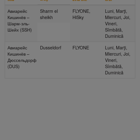
Авиарейс
Sharm el
FLYONE
,
Luni, Marţi,
Кишинёв –
sheikh
HiSky
Miercuri, Joi,
Шарм-эль-
Vineri,
Шейх (SSH)
Sîmbătă,
Duminică
Авиарейс
Dusseldorf
FLYONE
Luni, Marţi,
Кишинёв –
Miercuri, Joi,
Дюссельдорф
Vineri,
(DUS)
Sîmbătă,
Duminică