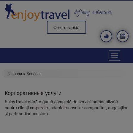
Перейти
к
defining adventure..
основному
содержанию
Cerere rapidă
Toggle
navigatio
Главная
» Services
Корпоративные услуги
EnjoyTravel oferă o gamă completă de servicii personalizate
pentru clienți corporate, adaptate nevoilor companiilor, angajaților
și partenerilor acestora.