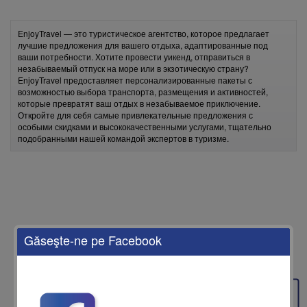
EnjoyTravel — это туристическое агентство, которое предлагает
лучшие предложения для вашего отдыха, адаптированные под
ваши потребности. Хотите провести уикенд, отправиться в
незабываемый отпуск на море или в экзотическую страну?
EnjoyTravel предоставляет персонализированные пакеты с
возможностью выбора транспорта, размещения и активностей,
которые превратят ваш отдых в незабываемое приключение.
Откройте для себя самые привлекательные предложения с
особыми скидками и высококачественными услугами, тщательно
подобранными нашей командой экспертов в туризме.
Găseşte-ne pe Facebook