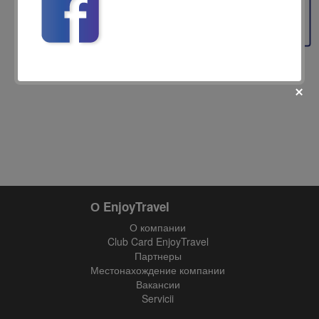
Feedback
fii prietenul nostru pe facebook
Află primul cele mai noi oferte
О EnjoyTravel
О компании
Club Card EnjoyTravel
Партнеры
Местонахождение компании
Вакансии
Servicii