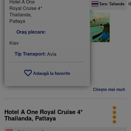
Hotel A One
Țara:
Tailanda
/
O
Royal Cruise 4*
Thailanda,
Pattaya
Oraș plecare:
Kiev
Tip Transport:
Avia
Adaugâ la favorite
Citește mai mult
de
Ofe
Ho
A
Hotel A One Royal Cruise 4*
On
Thailanda, Pattaya
Ro
Cr
4*