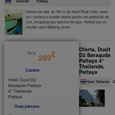
Tailanda
/
Pattaya
Th
Pa
Hotelul se afla la 700 m de Hard Rock Cafe, ceea
ce-i confera o pozitie ideala pentru cei pasionati de
inot, shopping sau sporturi de apa. Hotelul are un
shuttle catre Walking street.
Oferta, Dusit
€
De la
D2 Baraquda
289
Pattaya 4*
Thailanda,
Cazare:
Pattaya
Hotel, Dusit D2
Țara:
Tailanda
/
O
Baraquda Pattaya
4* Thailanda,
Pattaya
Oraș plecare: