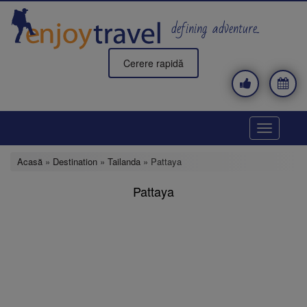
Mergi
la
defining adventure..
conţinutul
principal
Cerere rapidă
Toggle
navigatio
Acasă
»
Destination
»
Tailanda
» Pattaya
Pattaya