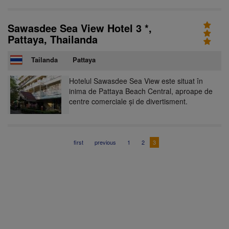
Sa
Se
Vi
Sawasdee Sea View Hotel 3 *,
3*
Pattaya, Thailanda
Pa
Th
Tailanda
/
Pattaya
Hotelul Sawasdee Sea View este situat în
inima de Pattaya Beach Central, aproape de
centre comerciale și de divertisment.
first
previous
1
2
3