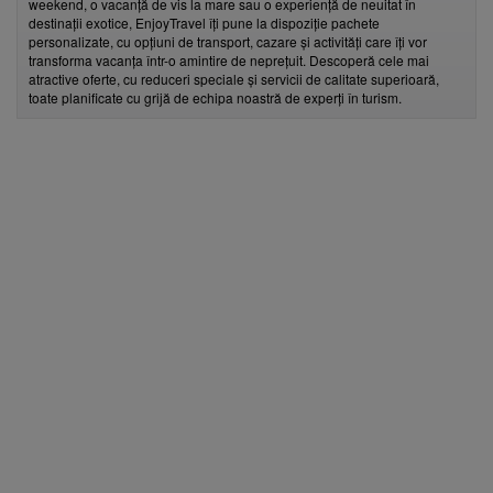
weekend, o vacanță de vis la mare sau o experiență de neuitat în
destinații exotice, EnjoyTravel îți pune la dispoziție pachete
personalizate, cu opțiuni de transport, cazare și activități care îți vor
transforma vacanța într-o amintire de neprețuit. Descoperă cele mai
atractive oferte, cu reduceri speciale și servicii de calitate superioară,
toate planificate cu grijă de echipa noastră de experți în turism.