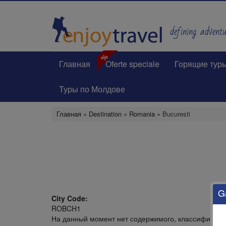
Перейти
к
основному
defining adventur
содержанию
%
Главная
Oferte speciale
Горящие тур
Туры по Молдове
Главная
»
Destination
»
Romania
» Bucuresti
G
City Code:
ROBCH1
На данный момент нет содержимого, классифициро