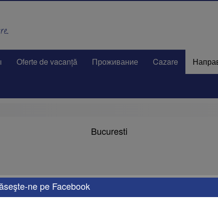
e..
ы
Oferte de vacanță
Проживание
Cazare
Напра
Bucuresti
ăseşte-ne pe Facebook
ванного этим термином.