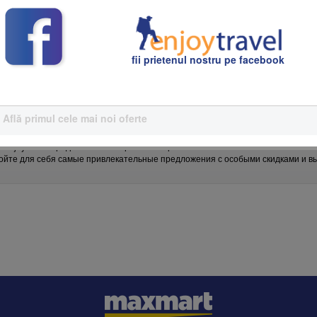
fii prietenul nostru pe facebook
Află primul cele mai noi oferte
длагает лучшие предложения для вашего отдыха, адаптированные под ваши по
? EnjoyTravel предоставляет персонализированные пакеты с возможностью в
ойте для себя самые привлекательные предложения с особыми скидками и 