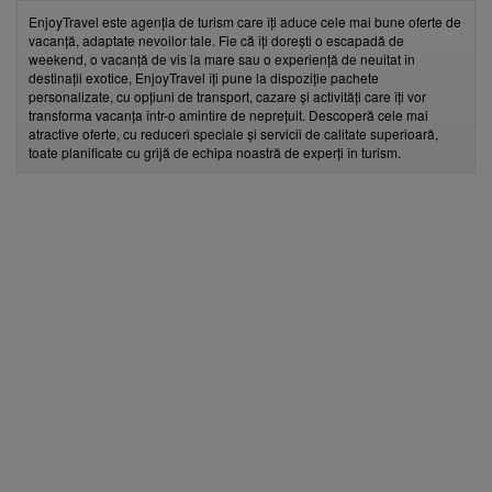
Află primul cele mai noi oferte
EnjoyTravel este agenția de turism care îți aduce cele mai bune oferte de
vacanță, adaptate nevoilor tale. Fie că îți dorești o escapadă de
weekend, o vacanță de vis la mare sau o experiență de neuitat în
destinații exotice, EnjoyTravel îți pune la dispoziție pachete
personalizate, cu opțiuni de transport, cazare și activități care îți vor
transforma vacanța într-o amintire de neprețuit. Descoperă cele mai
atractive oferte, cu reduceri speciale și servicii de calitate superioară,
toate planificate cu grijă de echipa noastră de experți în turism.