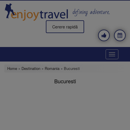
Skip
to
defining adventure..
main
content
Cerere rapidă
Toggle
navigatio
Home
»
Destination
»
Romania
» Bucuresti
Bucuresti