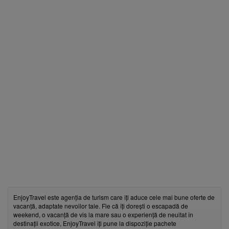
EnjoyTravel este agenția de turism care îți aduce cele mai bune oferte de
vacanță, adaptate nevoilor tale. Fie că îți dorești o escapadă de
weekend, o vacanță de vis la mare sau o experiență de neuitat în
destinații exotice, EnjoyTravel îți pune la dispoziție pachete