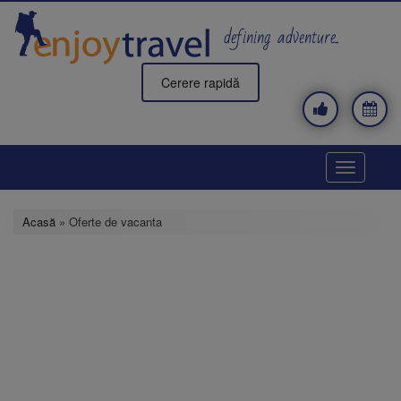
Mergi
la
defining adventure..
conţinutul
principal
Cerere rapidă
Toggle
navigatio
Acasă
» Oferte de vacanta