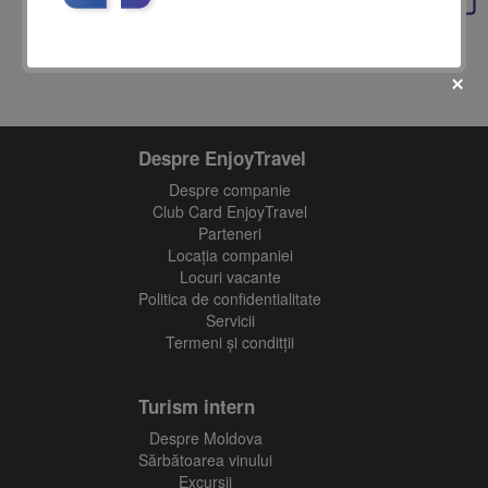
Despre EnjoyTravel
Despre companie
fii prietenul nostru pe facebook
Club Card EnjoyTravel
Parteneri
Află primul cele mai noi oferte
Locaţia companiei
Locuri vacante
Politica de confidentialitate
Servicii
Termeni și conditții
Turism intern
Despre Moldova
Sărbătoarea vinului
Excursii